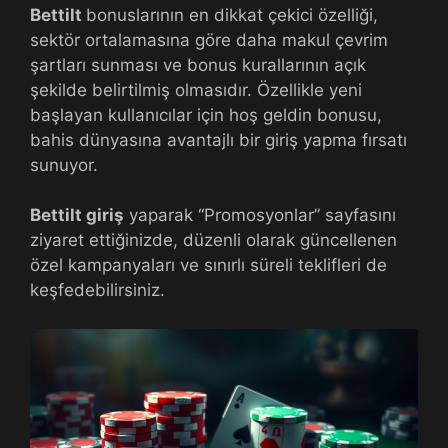
Bettilt
bonuslarının en dikkat çekici özelliği,
sektör ortalamasına göre daha makul çevrim
şartları sunması ve bonus kurallarının açık
şekilde belirtilmiş olmasıdır. Özellikle yeni
başlayan kullanıcılar için hoş geldin bonusu,
bahis dünyasına avantajlı bir giriş yapma fırsatı
sunuyor.
Bettilt giriş
yaparak “Promosyonlar” sayfasını
ziyaret ettiğinizde, düzenli olarak güncellenen
özel kampanyaları ve sınırlı süreli teklifleri de
keşfedebilirsiniz.