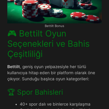
Bettilt Bonus
🎮 Bettilt Oyun
Seçenekleri ve Bahis
Çeşitliliği
Bettilt
, geniş oyun yelpazesiyle her türlü
kullanıcıya hitap eden bir platform olarak öne
çıkıyor. Sunduğu başlıca oyun kategorileri:
🏆 Spor Bahisleri
40+ spor dalı ve binlerce karşılaşma