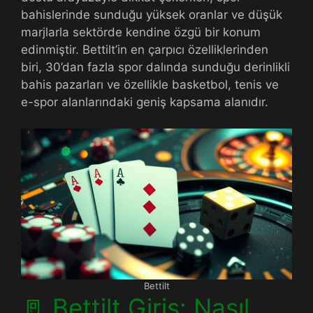
bahislerinde sunduğu yüksek oranlar ve düşük
marjlarla sektörde kendine özgü bir konum
edinmiştir. Bettilt’in en çarpıcı özelliklerinden
biri, 30’dan fazla spor dalında sunduğu derinlikli
bahis pazarları ve özellikle basketbol, tenis ve
e-spor alanlarındaki geniş kapsama alanıdır.
Bettilt
🚪 Bettilt Giriş: Nasıl