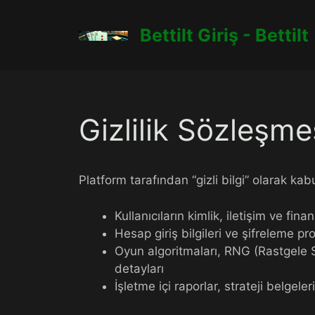
İçeriğe
atla
Bettilt Giriş - Bettilt
Gizlilik Sözleşme
Platform tarafından “gizli bilgi” olarak kabu
Kullanıcıların kimlik, iletişim ve finan
Hesap giriş bilgileri ve şifreleme pro
Oyun algoritmaları, RNG (Rastgele 
detayları
İşletme içi raporlar, strateji belgeler