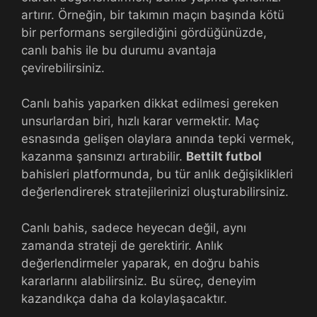
artırır. Örneğin, bir takımın maçın başında kötü
bir performans sergilediğini gördüğünüzde,
canlı bahis ile bu durumu avantaja
çevirebilirsiniz.
Canlı bahis yaparken dikkat edilmesi gereken
unsurlardan biri, hızlı karar vermektir. Maç
esnasında gelişen olaylara anında tepki vermek,
kazanma şansınızı artırabilir.
Bettilt futbol
bahisleri platformunda, bu tür anlık değişiklikleri
değerlendirerek stratejilerinizi oluşturabilirsiniz.
Canlı bahis, sadece heyecan değil, aynı
zamanda strateji de gerektirir. Anlık
değerlendirmeler yaparak, en doğru bahis
kararlarını alabilirsiniz. Bu süreç, deneyim
kazandıkça daha da kolaylaşacaktır.