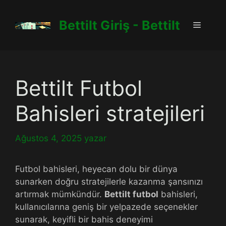
İçeriğe
atla
Bettilt Giriş - Bettilt
Menü
Bettilt Futbol
Bahisleri stratejileri
Ağustos 4, 2025
yazar
Futbol bahisleri, heyecan dolu bir dünya
sunarken doğru stratejilerle kazanma şansınızı
artırmak mümkündür.
Bettilt futbol
bahisleri,
kullanıcılarına geniş bir yelpazede seçenekler
sunarak, keyifli bir bahis deneyimi