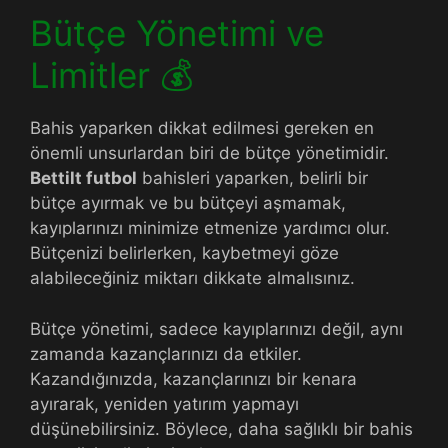
Bütçe Yönetimi ve
Limitler 💰
Bahis yaparken dikkat edilmesi gereken en
önemli unsurlardan biri de bütçe yönetimidir.
Bettilt futbol
bahisleri yaparken, belirli bir
bütçe ayırmak ve bu bütçeyi aşmamak,
kayıplarınızı minimize etmenize yardımcı olur.
Bütçenizi belirlerken, kaybetmeyi göze
alabileceğiniz miktarı dikkate almalısınız.
Bütçe yönetimi, sadece kayıplarınızı değil, aynı
zamanda kazançlarınızı da etkiler.
Kazandığınızda, kazançlarınızı bir kenara
ayırarak, yeniden yatırım yapmayı
düşünebilirsiniz. Böylece, daha sağlıklı bir bahis